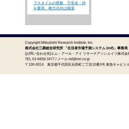
フスタイルの変貌 ①安全・絆
を重視、権力志向は後退
Copyright Mitsubishi Research Institute, Inc.
株式会社三菱総合研究所 「生活者市場予測システム (mif)」事務局
[お問い合わせ先]エム・アール・アイ リサーチアソシエイツ株式会
TEL 03-6858-3477 / メール mif@mri.co.jp
〒100‐0014 東京都千代田区永田町二丁目10番3号 東急キャピト