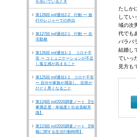
を歩いているとき
たしか
第128回 mif通信2-2 行動 ー 旅
してい
行やレジャーでの外出
域の次
代でも
第127回 mif通信2-1 行動 ー 在
宅勤務
バラバ
結婚し
第126回 mif通信1-２ コロナ不
ていっ
安 ー コミュニケーションが不足
し孤立感が高まること
見方も
第125回 mif通信1-1 コロナ不安
ー 自分や家族が感染し、症状が
ひどく悪くなること
第124回 mif2020調査ノート 【仕
事満足度・幸福度と社会貢献意
識】
第123回 mif2020調査ノート 【情
報に関する生活行動時間】