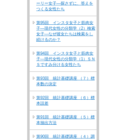
ーリー女子―探さずに、答えを
つくる女性たち
第95回 インスタ女子と筋肉女
子―現代女性の分類学（2）検索
女子―なぜ彼女たちは検索をし
続けるのか？
第94回 インスタ女子と筋肉女
子―現代女性の分類学（1）ＳＮ
Ｓですみ分ける女性たち
第93回 統計基礎講座 （７）標
本数の決定
第92回 統計基礎講座 （６）標
本誤差
第91回 統計基礎講座 （５）標
本抽出方法
第90回 統計基礎講座 （４）調