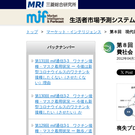
トップ
>
マーケット・インテリジェンス
>
第８回 現代
第８回
バックナンバー
費社会
2012年04月
第131回 mif通信3-3 ワクチン接
種・マスク着用状況 ー 今後は新
型コロナウイルスのワクチンを
接種したくない（させたくな
い）理由
第130回 mif通信3-2 ワクチン接
種・マスク着用状況 ー 今後も新
型コロナウイルスのワクチンを
接種したい（させたい）か
第129回 mif通信3-1 ワクチン接
喪失プ
種・マスク着用状況 ー 散歩／道