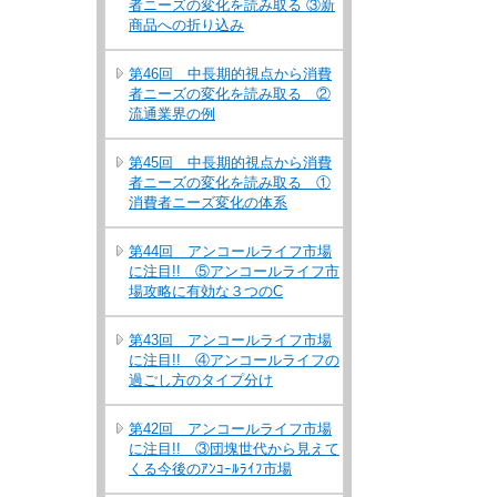
者ニーズの変化を読み取る ③新
商品への折り込み
第46回 中長期的視点から消費
者ニーズの変化を読み取る ②
流通業界の例
第45回 中長期的視点から消費
者ニーズの変化を読み取る ①
消費者ニーズ変化の体系
第44回 アンコールライフ市場
に注目!! ⑤アンコールライフ市
場攻略に有効な３つのC
第43回 アンコールライフ市場
に注目!! ④アンコールライフの
過ごし方のタイプ分け
第42回 アンコールライフ市場
に注目!! ③団塊世代から見えて
くる今後のｱﾝｺｰﾙﾗｲﾌ市場