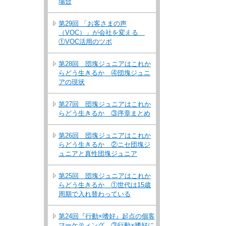
場合
第29回 「お客さまの声
（VOC）」が会社を変える
①VOC活用のツボ
第28回 団塊ジュニアはこれか
らどう生きるか ④団塊ジュニ
アの現状
第27回 団塊ジュニアはこれか
らどう生きるか ③序章まとめ
第26回 団塊ジュニアはこれか
らどう生きるか ②ニセ団塊ジ
ュニアと真性団塊ジュニア
第25回 団塊ジュニアはこれか
らどう生きるか ①世代は15歳
周期で入れ替わっている
第24回『行動×嗜好』起点の個客
マーケティング ③行動×嗜好に