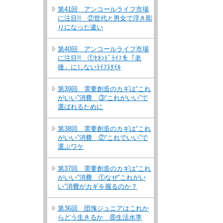
第41回 アンコールライフ市場
に注目!! ②世代と男女で浮き彫
りになった違い
第40回 アンコールライフ市場
に注目!! ①ｾｶﾝﾄﾞﾗｲﾌを「老
後」にしないﾗｲﾌｽﾀｲﾙ
第39回 需要創造のカギは“これ
がいい”消費 ③“これがいい”で
選ばれるために
第38回 需要創造のカギは“これ
がいい”消費 ②“これでいい”で
選ぶワケ
第37回 需要創造のカギは“これ
がいい”消費 ①なぜ“これがい
い”消費がカギを握るのか？
第36回 団塊ジュニアはこれか
らどう生きるか ⑧生活水準