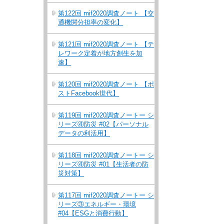
第122回 mif2020調査ノート 【交
通機関分担率の変化】
第121回 mif2020調査ノート 【テ
レワーク定着が地方創生を加
速】
第120回 mif2020調査ノート 【ポ
ストFacebook世代】
第119回 mif2020調査ノートー シ
リーズ④防災 #02【パーソナル
データの利活用】
第118回 mif2020調査ノートー シ
リーズ④防災 #01【生活者の防
災対策】
第117回 mif2020調査ノートー シ
リーズ③エネルギー・環境
#04【ESGと消費行動】