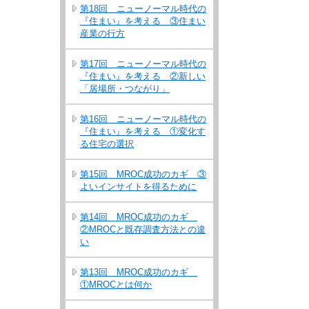
第18回 ニューノーマル時代の
『住まい』を考える ③住まい
産業の行方
第17回 ニューノーマル時代の
『住まい』を考える ②新しい
「居場所・つながり」
第16回 ニューノーマル時代の
『住まい』を考える ①変化す
る住宅の選択
第15回 MROC成功のカギ ③
よいインサイトを得るために
第14回 MROC成功のカギ
②MROCと既存調査方法との違
い
第13回 MROC成功のカギ
①MROCとは何か