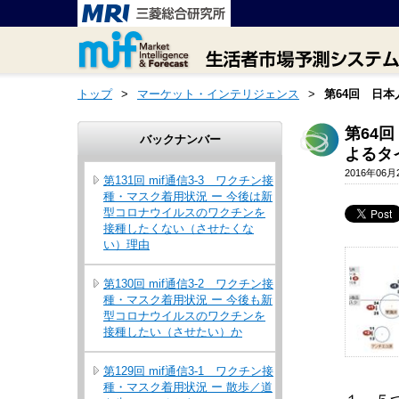
トップ
>
マーケット・インテリジェンス
>
第64回 日
第64
バックナンバー
よるタイ
2016年06月
第131回 mif通信3-3 ワクチン接
種・マスク着用状況 ー 今後は新
型コロナウイルスのワクチンを
接種したくない（させたくな
い）理由
第130回 mif通信3-2 ワクチン接
種・マスク着用状況 ー 今後も新
型コロナウイルスのワクチンを
接種したい（させたい）か
第129回 mif通信3-1 ワクチン接
種・マスク着用状況 ー 散歩／道