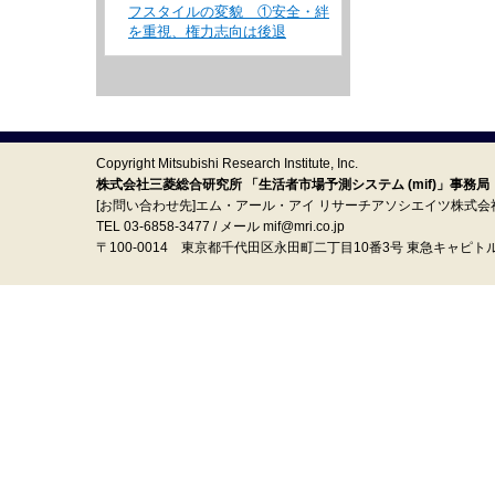
フスタイルの変貌 ①安全・絆
を重視、権力志向は後退
Copyright Mitsubishi Research Institute, Inc.
株式会社三菱総合研究所 「生活者市場予測システム (mif)」事務局
[お問い合わせ先]エム・アール・アイ リサーチアソシエイツ株式会
TEL 03-6858-3477 / メール mif@mri.co.jp
〒100‐0014 東京都千代田区永田町二丁目10番3号 東急キャピト