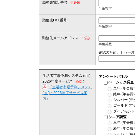
勤務先電話番号
※必須
半角数字
勤務先FAX番号
半角数字
勤務先メールアドレス
※必須
半角英数
確認のため、もう一
生活者市場予測システム (mif)
アンケートパネル
2026年度サービス
※必須
ベーシック調査
「生活者市場予測システム
単年 (年会費 
(mif)・2026年度サービス案
経年 (年会費 
内」
シルバー (年会
ゴールド (年会
ダイアモンド (
シニア調査
単年 (年会費 
経年 (年会費 
シルバー (年会