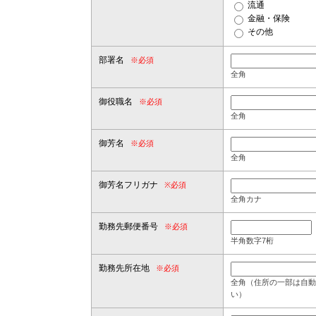
流通
金融・保険
その他
部署名
※必須
全角
御役職名
※必須
全角
御芳名
※必須
全角
御芳名フリガナ
※必須
全角カナ
勤務先郵便番号
※必須
半角数字7桁
勤務先所在地
※必須
全角（住所の一部は自動
い）