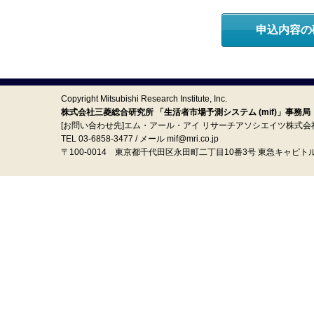
MRI生活者市場予測システムの
MRI生活者市場予測システム
ただし、ⅱ. については、ご要請が
３．入力いただいた個人情報の利用
２.に示す利用目的の範囲を超
Copyright Mitsubishi Research Institute, Inc.
ありません。
株式会社三菱総合研究所 「生活者市場予測システム (mif)」事務局
個人情報保護に関する契約を締
[お問い合わせ先]エム・アール・アイ リサーチアソシエイツ株式会
TEL 03-6858-3477 / メール mif@mri.co.jp
扱う業務を委託する予定があり
〒100‐0014 東京都千代田区永田町二丁目10番3号 東急キャピト
個人情報保護に関する契約を締
個人情報を取扱う業務 (２に示
個人情報保護に関する契約を締
情報を取扱う業務 (ホスティン
利用目的終了後は、当社が責任
４．入力いただいた個人情報の管理
不正アクセス、紛失、漏洩、改
セキュリティ対策を実施致しま
個人情報を入力いただく際、デ
情報保護を致します。