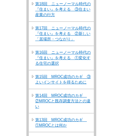
第18回 ニューノーマル時代の
『住まい』を考える ③住まい
産業の行方
第17回 ニューノーマル時代の
『住まい』を考える ②新しい
「居場所・つながり」
第16回 ニューノーマル時代の
『住まい』を考える ①変化す
る住宅の選択
第15回 MROC成功のカギ ③
よいインサイトを得るために
第14回 MROC成功のカギ
②MROCと既存調査方法との違
い
第13回 MROC成功のカギ
①MROCとは何か