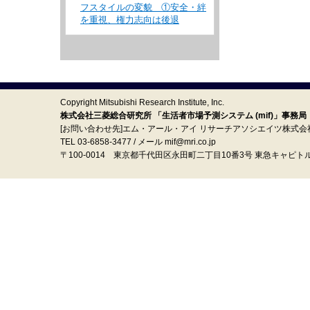
フスタイルの変貌 ①安全・絆
を重視、権力志向は後退
Copyright Mitsubishi Research Institute, Inc.
株式会社三菱総合研究所 「生活者市場予測システム (mif)」事務局
[お問い合わせ先]エム・アール・アイ リサーチアソシエイツ株式会
TEL 03-6858-3477 / メール mif@mri.co.jp
〒100‐0014 東京都千代田区永田町二丁目10番3号 東急キャピト