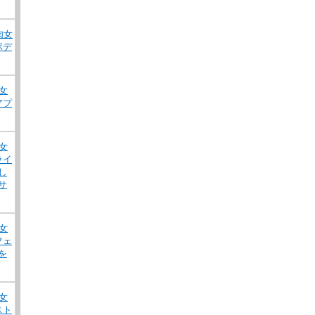
肉女
ボデ
女
アプ
女
ライ
し
サ
女
フェ
を
女
スト