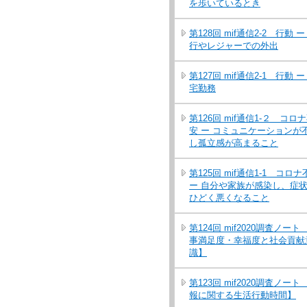
を歩いているとき
第128回 mif通信2-2 行動 ー
行やレジャーでの外出
第127回 mif通信2-1 行動 ー
宅勤務
第126回 mif通信1-２ コロ
安 ー コミュニケーションが
し孤立感が高まること
第125回 mif通信1-1 コロナ
ー 自分や家族が感染し、症
ひどく悪くなること
第124回 mif2020調査ノート
事満足度・幸福度と社会貢献
識】
第123回 mif2020調査ノート
報に関する生活行動時間】