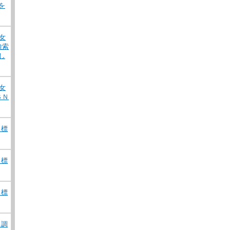
を
女
検索
し
女
ＳＮ
）標
）標
）標
）調