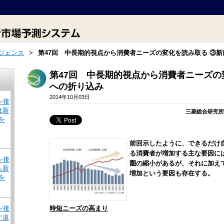
ジェンス
>
第47回 中長期的視点から消費者ニーズの変化を読み取る ③
第47回 中長期的視点から消費者ニーズの
への折り込み
2014年10月03日
ン接
は新
三菱総合研究所
を
前回示したように、できるだけ
る消費者が増加する主な要因に
ン接
圏の縮小があるが、それに加え
も新
増加という要因も存在する。
を
ン接
時短ニーズの高まり
／道