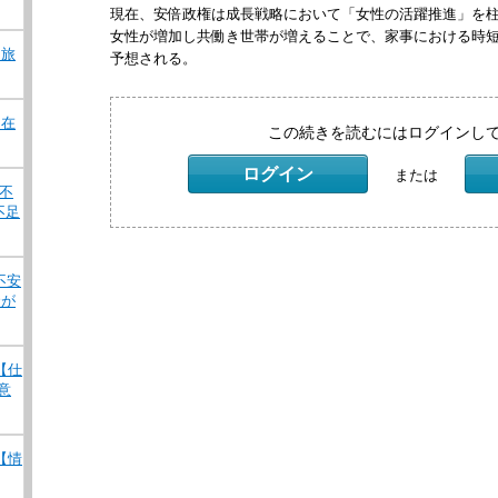
現在、安倍政権は成長戦略において「女性の活躍推進」を
女性が増加し共働き世帯が増えることで、家事における時
 旅
予想される。
 在
この続きを読むにはログインし
ログイン
または
ナ不
不足
不安
状が
 【仕
意
 【情