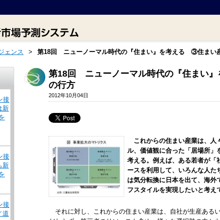
ジェンス
>
第18回 ニューノーマル時代の『住まい』を考える ③住まい
第18回 ニューノーマル時代の『住まい
の行方
2012年10月04日
ン接
は新
を
これからの住まい産業は、人々
ル、価値観に合った「居場所」
ン接
考える。例えば、ある若者が「
も新
ースを利用して、いろんな人た
を
は気分転換に日本を出て、海外
フスタイルを実現したいと考え
ン接
それに対し、これからの住まい産業は、自社が生産あるい
／道