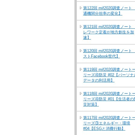
第122回 mif2020調査ノート
通機関分担率の変化】
第121回 mif2020調査ノート
レワーク定着が地方創生を加
速】
第120回 mif2020調査ノート
ストFacebook世代】
第119回 mif2020調査ノート
リーズ④防災 #02【パーソナ
データの利活用】
第118回 mif2020調査ノート
リーズ④防災 #01【生活者の
災対策】
第117回 mif2020調査ノート
リーズ③エネルギー・環境
#04【ESGと消費行動】