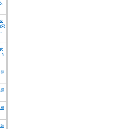
を
女
検索
し
女
ＳＮ
）標
）標
）標
）調