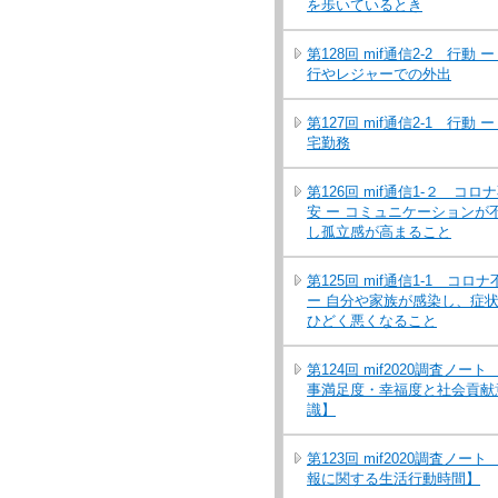
を歩いているとき
第128回 mif通信2-2 行動 ー
行やレジャーでの外出
第127回 mif通信2-1 行動 ー
宅勤務
第126回 mif通信1-２ コロ
安 ー コミュニケーションが
し孤立感が高まること
第125回 mif通信1-1 コロナ
ー 自分や家族が感染し、症
ひどく悪くなること
第124回 mif2020調査ノート
事満足度・幸福度と社会貢献
識】
第123回 mif2020調査ノート
報に関する生活行動時間】