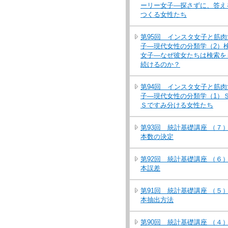
ーリー女子―探さずに、答え
つくる女性たち
第95回 インスタ女子と筋肉
子―現代女性の分類学（2）
女子―なぜ彼女たちは検索を
続けるのか？
第94回 インスタ女子と筋肉
子―現代女性の分類学（1）
Ｓですみ分ける女性たち
第93回 統計基礎講座 （７
本数の決定
第92回 統計基礎講座 （６
本誤差
第91回 統計基礎講座 （５
本抽出方法
第90回 統計基礎講座 （４