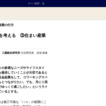
サーバ負荷 :
低
産業の行方
』を考える ③住まい産業
三菱総合研究所
主任研究員 吉池 基泰
の多様なニーズやライフスタイ
を提供していくことが大切であると
社会起業をして、コワーキングスペ
ちとつながりたい。でも、月に１回
でゆっくり過ごしたい」というライ
ているとする。
は施工可能な「ハコ」の範囲にこ