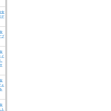
肉女
ボデ
女
アプ
女
ライ
し
サ
女
フェ
を
女
スト