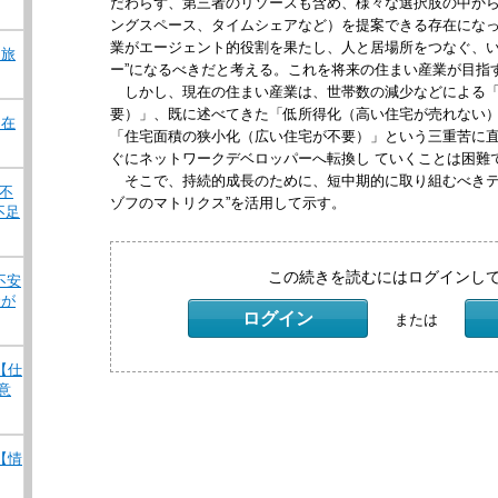
だわらず、第三者のリソースも含め、様々な選択肢の中か
ングスペース、タイムシェアなど）を提案できる存在にな
業がエージェント的役割を果たし、人と居場所をつなぐ、い
 旅
ー”になるべきだと考える。これを将来の住まい産業が目指
しかし、現在の住まい産業は、世帯数の減少などによる「
要）」、既に述べてきた「低所得化（高い住宅が売れない）
 在
「住宅面積の狭小化（広い住宅が不要）」という三重苦に
ぐにネットワークデベロッパーへ転換し ていくことは困難
そこで、持続的成長のために、短中期的に取り組むべきテ
ナ不
ゾフのマトリクス”を活用して示す。
不足
この続きを読むにはログインし
不安
状が
ログイン
または
 【仕
意
 【情