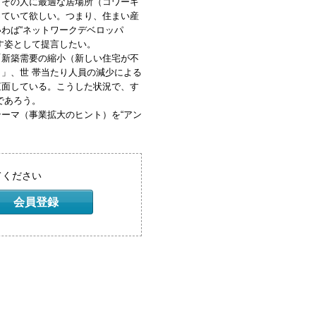
らその人に最適な居場所（コワーキ
っていて欲しい。つまり、住まい産
わば“ネットワークデベロッパ
す姿として提言したい。
新築需要の縮小（新しい住宅が不
」、世 帯当たり人員の減少による
直面している。こうした状況で、す
であろう。
ーマ（事業拡大のヒント）を“アン
てください
会員登録