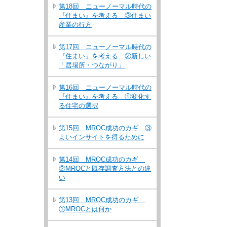
第18回 ニューノーマル時代の
『住まい』を考える ③住まい
産業の行方
第17回 ニューノーマル時代の
『住まい』を考える ②新しい
「居場所・つながり」
第16回 ニューノーマル時代の
『住まい』を考える ①変化す
る住宅の選択
第15回 MROC成功のカギ ③
よいインサイトを得るために
第14回 MROC成功のカギ
②MROCと既存調査方法との違
い
第13回 MROC成功のカギ
①MROCとは何か