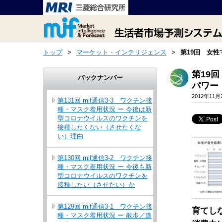
トップ
>
マーケット・インテリジェンス
>
第19回 女
第19
バックナンバー
パワー
2012年11月
第131回 mif通信3-3 ワクチン接
種・マスク着用状況 ー 今後は新
型コロナウイルスのワクチンを
接種したくない（させたくな
い）理由
第130回 mif通信3-2 ワクチン接
種・マスク着用状況 ー 今後も新
型コロナウイルスのワクチンを
接種したい（させたい）か
第129回 mif通信3-1 ワクチン接
育てし
種・マスク着用状況 ー 散歩／道