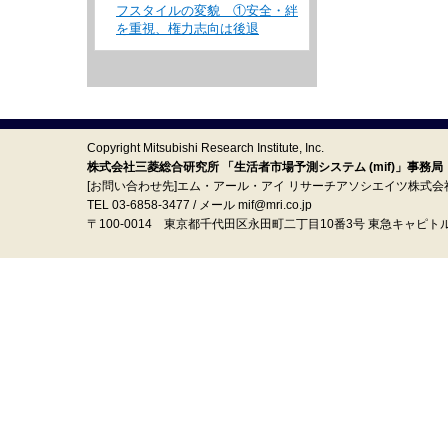
フスタイルの変貌 ①安全・絆
を重視、権力志向は後退
Copyright Mitsubishi Research Institute, Inc.
株式会社三菱総合研究所 「生活者市場予測システム (mif)」事務局
[お問い合わせ先]エム・アール・アイ リサーチアソシエイツ株式会
TEL 03-6858-3477 / メール mif@mri.co.jp
〒100‐0014 東京都千代田区永田町二丁目10番3号 東急キャピト