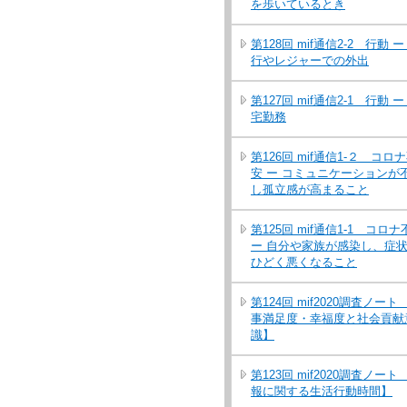
を歩いているとき
第128回 mif通信2-2 行動 ー
行やレジャーでの外出
第127回 mif通信2-1 行動 ー
宅勤務
第126回 mif通信1-２ コロ
安 ー コミュニケーションが
し孤立感が高まること
第125回 mif通信1-1 コロナ
ー 自分や家族が感染し、症
ひどく悪くなること
第124回 mif2020調査ノート
事満足度・幸福度と社会貢献
識】
第123回 mif2020調査ノート
報に関する生活行動時間】