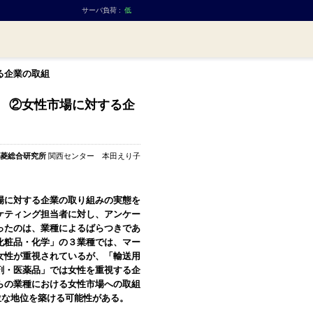
サーバ負荷 :
低
る企業の取組
題 ②女性市場に対する企
菱総合研究所
関西センター 本田えり子
に対する企業の取り組みの実態を
ケティング担当者に対し、アンケー
ったのは、業種によるばらつきであ
化粧品・化学」の３業種では、マー
女性が重視されているが、「輸送用
剤・医薬品」では女性を重視する企
らの業種における女性市場への取組
位な地位を築ける可能性がある。