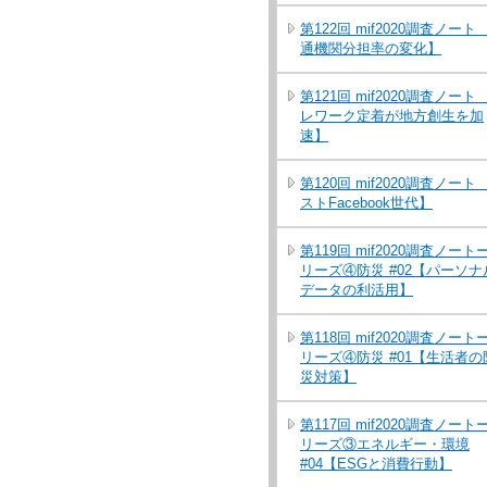
第122回 mif2020調査ノート
通機関分担率の変化】
第121回 mif2020調査ノート
レワーク定着が地方創生を加
速】
第120回 mif2020調査ノート
ストFacebook世代】
第119回 mif2020調査ノート
リーズ④防災 #02【パーソナ
データの利活用】
第118回 mif2020調査ノート
リーズ④防災 #01【生活者の
災対策】
第117回 mif2020調査ノート
リーズ③エネルギー・環境
#04【ESGと消費行動】