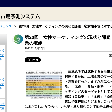
ジェンス
>
第20回 女性マーケティングの現状と課題 ②女性市場に対す
第20回 女性マーケティングの現状と課
業の取組
2012年12月25日
ン接
は新
三
を
三菱総研では成長する女性市場
把握するため、上場企業のマー
ン接
ト調査を行った。まず浮彫にな
も新
る。「流通」「食品・飲料」「
を
ケティングのターゲットとして
機器（自動車）」「金融」「薬
業は半数程度にとどまる。これ
ン接
はまだこれからであり、いち早く取り組むことで競争上優
／道