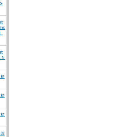
を
女
検索
し
女
ＳＮ
）標
）標
）標
）調