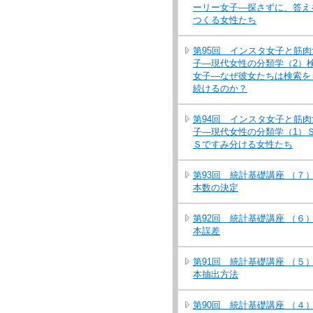
ーリー女子―探さずに、答え
つくる女性たち
第95回 インスタ女子と筋肉
子―現代女性の分類学（2）
女子―なぜ彼女たちは検索を
続けるのか？
第94回 インスタ女子と筋肉
子―現代女性の分類学（1）
Ｓですみ分ける女性たち
第93回 統計基礎講座 （７
本数の決定
第92回 統計基礎講座 （６
本誤差
第91回 統計基礎講座 （５
本抽出方法
第90回 統計基礎講座 （４