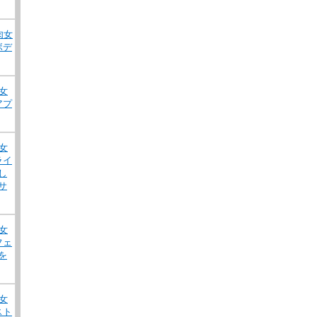
肉女
ボデ
女
アプ
女
ライ
し
サ
女
フェ
を
女
スト