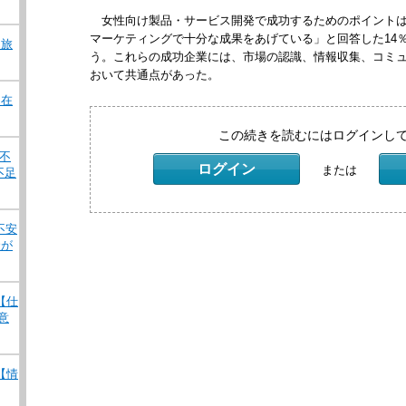
女性向け製品・サービス開発で成功するためのポイントは
マーケティングで十分な成果をあげている」と回答した14
 旅
う。これらの成功企業には、市場の認識、情報収集、コミ
おいて共通点があった。
 在
この続きを読むにはログインし
ナ不
ログイン
または
不足
不安
状が
 【仕
意
 【情