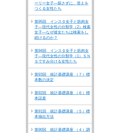
ーリー女子―探さずに、答えを
つくる女性たち
第95回 インスタ女子と筋肉女
子―現代女性の分類学（2）検索
女子―なぜ彼女たちは検索をし
続けるのか？
第94回 インスタ女子と筋肉女
子―現代女性の分類学（1）ＳＮ
Ｓですみ分ける女性たち
第93回 統計基礎講座 （７）標
本数の決定
第92回 統計基礎講座 （６）標
本誤差
第91回 統計基礎講座 （５）標
本抽出方法
第90回 統計基礎講座 （４）調