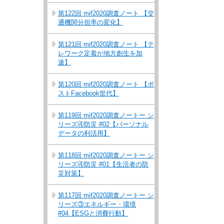
第122回 mif2020調査ノート 【交
通機関分担率の変化】
第121回 mif2020調査ノート 【テ
レワーク定着が地方創生を加
速】
第120回 mif2020調査ノート 【ポ
ストFacebook世代】
第119回 mif2020調査ノートー シ
リーズ④防災 #02【パーソナル
データの利活用】
第118回 mif2020調査ノートー シ
リーズ④防災 #01【生活者の防
災対策】
第117回 mif2020調査ノートー シ
リーズ③エネルギー・環境
#04【ESGと消費行動】