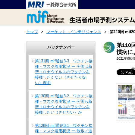
トップ
>
マーケット・インテリジェンス
>
第110回 m
第110
バックナンバー
慣病に
2021年06月
第131回 mif通信3-3 ワクチン接
種・マスク着用状況 ー 今後は新
三
型コロナウイルスのワクチンを
接種したくない（させたくな
い）理由
第130回 mif通信3-2 ワクチン接
種・マスク着用状況 ー 今後も新
型コロナウイルスのワクチンを
接種したい（させたい）か
第129回 mif通信3-1 ワクチン接
種・マスク着用状況 ー 散歩／道