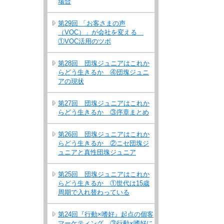
場合
第29回 「お客さまの声
（VOC）」が会社を変える
①VOC活用のツボ
第28回 団塊ジュニアはこれか
らどう生きるか ④団塊ジュニ
アの現状
第27回 団塊ジュニアはこれか
らどう生きるか ③序章まとめ
第26回 団塊ジュニアはこれか
らどう生きるか ②ニセ団塊ジ
ュニアと真性団塊ジュニア
第25回 団塊ジュニアはこれか
らどう生きるか ①世代は15歳
周期で入れ替わっている
第24回『行動×嗜好』起点の個客
マーケティング ③行動×嗜好に