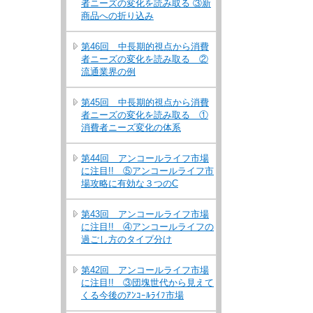
者ニーズの変化を読み取る ③新
商品への折り込み
第46回 中長期的視点から消費
者ニーズの変化を読み取る ②
流通業界の例
第45回 中長期的視点から消費
者ニーズの変化を読み取る ①
消費者ニーズ変化の体系
第44回 アンコールライフ市場
に注目!! ⑤アンコールライフ市
場攻略に有効な３つのC
第43回 アンコールライフ市場
に注目!! ④アンコールライフの
過ごし方のタイプ分け
第42回 アンコールライフ市場
に注目!! ③団塊世代から見えて
くる今後のｱﾝｺｰﾙﾗｲﾌ市場