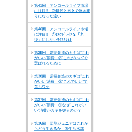
第41回 アンコールライフ市場
に注目!! ②世代と男女で浮き彫
りになった違い
第40回 アンコールライフ市場
に注目!! ①ｾｶﾝﾄﾞﾗｲﾌを「老
後」にしないﾗｲﾌｽﾀｲﾙ
第39回 需要創造のカギは“これ
がいい”消費 ③“これがいい”で
選ばれるために
第38回 需要創造のカギは“これ
がいい”消費 ②“これでいい”で
選ぶワケ
第37回 需要創造のカギは“これ
がいい”消費 ①なぜ“これがい
い”消費がカギを握るのか？
第36回 団塊ジュニアはこれか
らどう生きるか ⑧生活水準