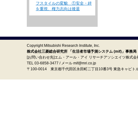
フスタイルの変貌 ①安全・絆
を重視、権力志向は後退
Copyright Mitsubishi Research Institute, Inc.
株式会社三菱総合研究所 「生活者市場予測システム (mif)」事務局
[お問い合わせ先]エム・アール・アイ リサーチアソシエイツ株式会
TEL 03-6858-3477 / メール mif@mri.co.jp
〒100‐0014 東京都千代田区永田町二丁目10番3号 東急キャピト