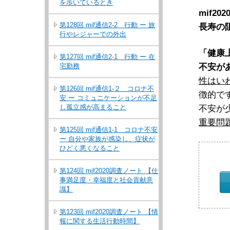
を歩いているとき
mif
第128回 mif通信2-2 行動 ー 旅
長寿の
行やレジャーでの外出
「健康
第127回 mif通信2-1 行動 ー 在
不安が
宅勤務
性はいわ
第126回 mif通信1-２ コロナ不
徴的で
安 ー コミュニケーションが不足
し孤立感が高まること
不安が
重要問
第125回 mif通信1-1 コロナ不安
ー 自分や家族が感染し、症状が
ひどく悪くなること
第124回 mif2020調査ノート 【仕
事満足度・幸福度と社会貢献意
識】
第123回 mif2020調査ノート 【情
報に関する生活行動時間】