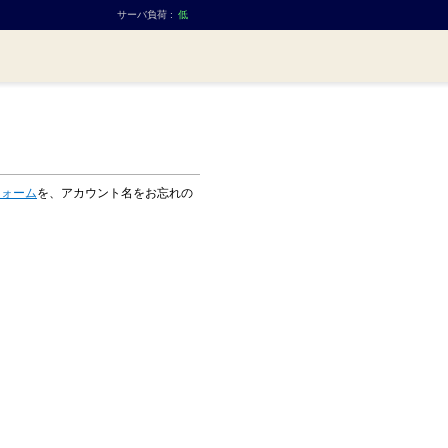
サーバ負荷 :
低
フォーム
を、アカウント名をお忘れの