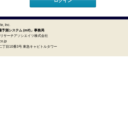
e, Inc.
測システム (mif)」事務局
イ リサーチアソシエイツ株式会社
o.jp
町二丁目10番3号 東急キャピトルタワー