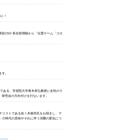
めに！
締役CSO 長谷部潤様から「位置ゲーム「コロ
ます。
者である、学習院大学青木幸弘教授に女性のラ
し、研究会の方向付けを行ないます。
ャーナリストである佐々木俊尚氏をお招きし、マ
）の時代の意味やそれに伴う消費の変化につ