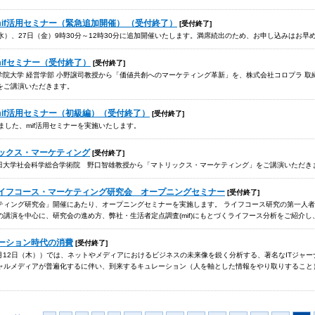
3回mif活用セミナー（緊急追加開催） （受付終了）
[受付終了]
日（水）、27日（金）9時30分～12時30分に追加開催いたします。満席続出のため、お申し込みはお早
回mifセミナー（受付終了）
[受付終了]
山学院大学 経営学部 小野譲司教授から「価値共創へのマーケティング革新」を、株式会社コロプラ 取
をご講演いただきます。
2回mif活用セミナー（初級編）（受付終了）
[受付終了]
ました、mif活用セミナーを実施いたします。
トリックス・マーケティング
[受付終了]
早稲田大学社会科学総合学術院 野口智雄教授から「マトリックス・マーケティング」をご講演いただき
女性ライフコース・マーケティング研究会 オープニングセミナー
[受付終了]
ティング研究会」開催にあたり、オープニングセミナーを実施します。 ライフコース研究の第一人
講演を中心に、研究会の進め方、弊社・生活者定点調査(mif)にもとづくライフース分析をご紹介
ュレーション時代の消費
[受付終了]
2年1月12日（木））では、ネットやメディアにおけるビジネスの未来像を鋭く分析する、著名なITジ
ャルメディアが普遍化するに伴い、到来するキュレーション（人を軸とした情報をやり取りすること