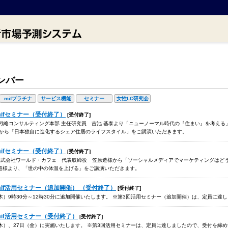
ンバー
mifプラチナ
サービス機能
セミナー
女性LC研究会
回mifセミナー（受付終了）
[受付終了]
社 戦略コンサルティング本部 主任研究員 吉池 基泰より「ニューノーマル時代の『住まい』を考え
様から「日本独自に進化するシェア住居のライフスタイル」をご講演いただきます。
回mifセミナー（受付終了）
[受付終了]
株式会社ワールド・カフェ 代表取締役 笠原造様から「ソーシャルメディアでマーケティングはど
道様より、「世の中の体温を上げる」をご講演いただきます。
3回mif活用セミナー（追加開催） （受付終了）
[受付終了]
日（木）9時30分～12時30分に追加開催いたします。 ※第3回活用セミナー（追加開催）は、定員に
回mif活用セミナー（受付終了）
[受付終了]
日（木）、27日（金）に実施いたします。 ※第3回活用セミナーは、定員に達しましたので、受付を締