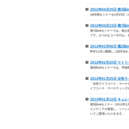
2012年04月25日 第
mif活用セミナーを4月25
2012年04月23日 第7
第7回mifセミナーでは、青
プラ」がつかむユーザの心」
2012年03月06日 第
昨年11月に開催しご好評頂き
2012年02月20日 マ
第6回mifセミナーでは、
2012年01月25日 
「女性ライフコース・マーケ
イフコース・マーケティングの
2012年01月12日 キ
第5回mifセミナー（201
スメディアが衰退し、ソーシ
いてご講演いただきます。