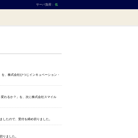
サーバ負荷 :
低
る」を、株式会社ひつじインキュベーション・
う変わるか？」を、次に株式会社スマイル
達しましたので、受付を締め切りました。
め切りました。