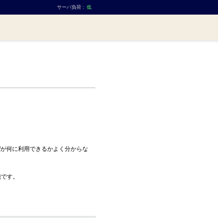
サーバ負荷 :
低
ifが何に利用できるかよく分からな
能です。