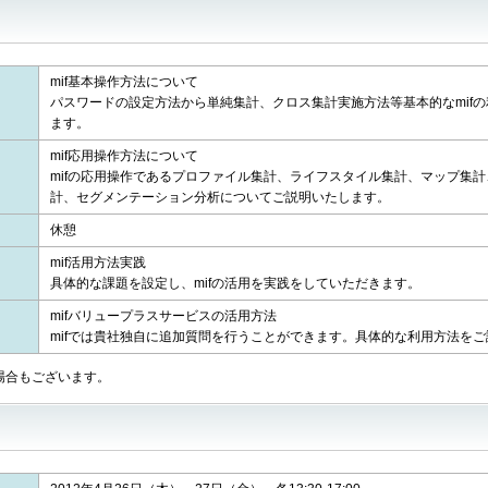
mif基本操作方法について
パスワードの設定方法から単純集計、クロス集計実施方法等基本的なmif
ます。
mif応用操作方法について
mifの応用操作であるプロファイル集計、ライフスタイル集計、マップ集
計、セグメンテーション分析についてご説明いたします。
休憩
mif活用方法実践
具体的な課題を設定し、mifの活用を実践をしていただきます。
mifバリュープラスサービスの活用方法
mifでは貴社独自に追加質問を行うことができます。具体的な利用方法を
場合もございます。