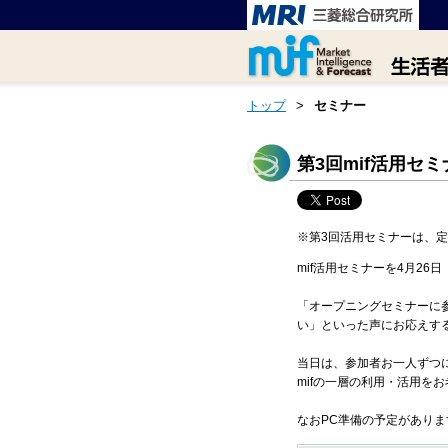
トップ
>
セミナー
第3回mif活用セ
※第3回活用セミナーは、
mif活用セミナーを4月26
「オープニングセミナーに参
い」といった声にお応えする
当日は、参加者お一人ずつに
mifの一層の利用・活用を
なおPC準備の予定があり