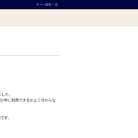
サーバ負荷 :
低
ました。
ifが何に利用できるかよく分からな
能です。