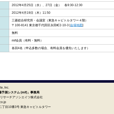
2012年4月25日（水）、27日（金） 各9:30-12:30
2012年4月19日（木）11:50
三菱総合研究所・会議室（東急キャピトルタワー４階）
〒100-8141 東京都千代田区永田町2-10-3
[
会場地図
]
無料
mif会員（有料・無料）
各回4名（申込多数の場合、有料会員を優先いたします）
e, Inc.
測システム (mif)」事務局
イ リサーチアソシエイツ株式会社
o.jp
町二丁目10番3号 東急キャピトルタワー