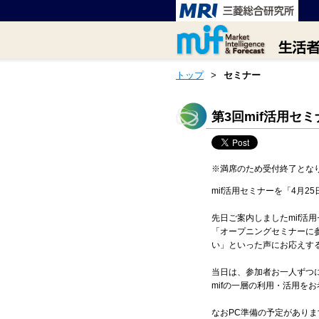
トップ
>
セミナー
第3回mif活用セ
※満席のため受付終了とな
mif活用セミナーを「4月2
先日ご案内しましたmif
「オープニングセミナーに参
い」といった声にお応えする
当日は、参加者お一人ずつに
mifの一層の利用・活用を
なおPC準備の予定があり