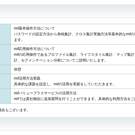
mif基本操作方法について
パスワードの設定方法から単純集計、クロス集計実施方法等基本的なmif
ます。
mif応用操作方法について
mifの応用操作であるプロファイル集計、ライフスタイル集計、マップ集
計、セグメンテーション分析についてご説明いたします。
休憩
mif活用方法実践
具体的な課題を設定し、mifの活用を実践をしていただきます。
mifバリュープラスサービスの活用方法
mifでは貴社独自に追加質問を行うことができます。具体的な利用方法を
場合もございます。