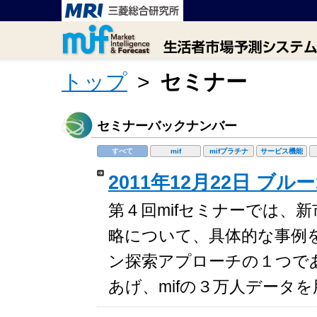
トップ
>
セミナー
セミナーバックナンバー
すべて
mif
mifプラチナ
サービス機能
2011年12月22日 ブ
第４回mifセミナーでは、
略について、具体的な事例
ン探索アプローチの１つで
あげ、mifの３万人データ