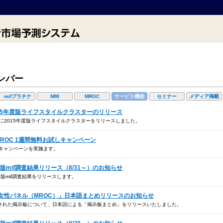
ンバー
mifプラチナ
MRI
MROC
サービス機能
セミナー
メディア掲載
if2015年度版ライフスタイルクラスターのリリース
能に2015年度版ライフスタイルクラスターをリリースしました。
f、MROC 1週間無料お試しキャンペーン
試しキャンペーンを実施ます。
15年版mif調査結果リリース（8/31～）のお知らせ
5年版mif調査結果をリリースします。
「中国女性パネル（MROC）」日本語まとめリリースのお知らせ
された掲示板について、日本語による「掲示板まとめ」をリリースいたしました。