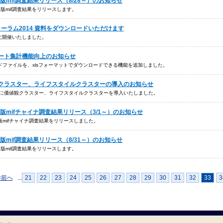
14年版mif調査結果リリース（8/28～）のお知らせ
4年版mif調査結果をリリースします。
fフォーラム2014 資料をダウンロードいただけます
7日に開催いたしました。
ンケート集計機能向上のお知らせ
ファイルを、xlsフォーマットでダウンロードできる機能を追加しました。
価値観クラスター、ライフスタイルクラスターの導入のお知らせ
能に価値観クラスター、ライフスタイルクラスターを導入いたしました。
13年版mifチャイナ調査結果リリース（3/1～）のお知らせ
3年版mifチャイナ調査結果をリリースしました。
13年版mif調査結果リリース（8/31～）のお知らせ
3年版mif調査結果をリリースします。
<前へ
...
21
22
23
24
25
26
27
28
29
30
31
32
33
3