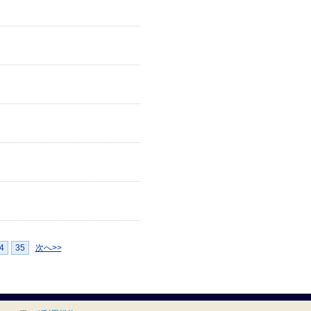
4
35
次へ>>