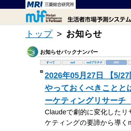
トップ
>
お知らせ
お知らせバックナンバー
すべて
mif
mifプラチナ
MRI
2026年05月27日 【
やっておくべきことと
ーケティングリサーチ
Claudeで劇的に変化し
ケティングの要諦から導くmi