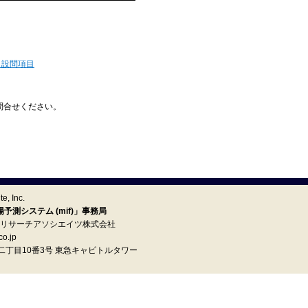
 設問項目
問合せください。
e, Inc.
測システム (mif)」事務局
イ リサーチアソシエイツ株式会社
o.jp
町二丁目10番3号 東急キャピトルタワー