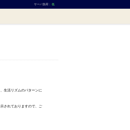
サーバ負荷 :
低
き、生活リズムのパターンに
表示されておりますので、ご