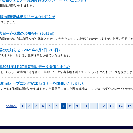
if2021速報ウェビナー講演資料をダウンロードいただけます
9月28日に開催いたしました。
21年版mif調査結果リリースのお知らせ
リースしました。
業記念日一斉休業のお知らせ（9月1日）
記念日のため、誠に勝手ながら休業とさせていただきます。 ご迷惑をおかけしますが、何卒ご理解く
休業のお知らせ（2021年8月7日～16日）
21年8月16日（月）は、夏季休業とさせていただきます。
売新聞2021年4月27日朝刊にデータ提供しました
（朝刊）くらし・家庭面「今を語る」第1回に、生活者市場予測システム（mif）の分析データを提供し
021年度mifオープニングWEBセミナーを開催いたしました
グセミナーを3月5日に開催いたしました。当日使用しました配布資料は、こちらからダウンロードいただ
<<前へ
1
2
3
4
5
6
7
8
9
10
11
12
13
14
15