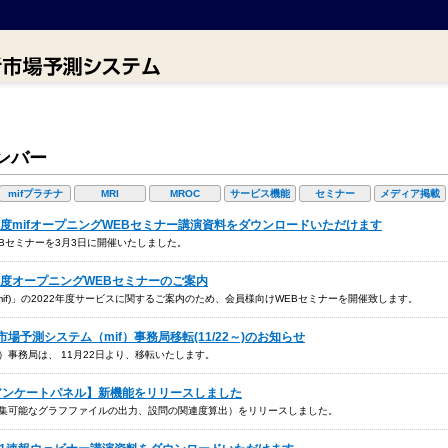
ンバー
mifプラチナ
MRI
MROC
サービス機能
セミナー
メディア掲載
022年度mifオープニングWEBセミナー講演資料をダウンロードいただけます
WEBセミナーを3月3日に開催いたしました。
022年度オープニングWEBセミナーのご案内
if)」の2022年度サービスに関するご案内のため、会員様向けWEBセミナーを開催致します。
者市場予測システム（mif）事務局移転(11/22～)のお知らせ
）事務局は、 11月22日より、移転いたします。
mifアンケートパネル】新機能をリリースしました
（編集可能なグラフファイルの出力、設問の関連度算出）をリリースしました。