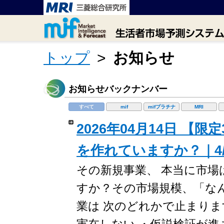
トップ
>
お知らせ
お知らせバックナンバー
すべて
mif
mifプラチナ
MRI
2026年04月14日 
を作れていますか？｜4/1
その新規事業、 本当に市場
すか？その市場規模、「な
業は 次のどれかで止まりま
実在しない ・仮説検証が進