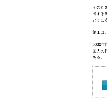
そのた
出する
とくに
第１は
500
国人の
ある。