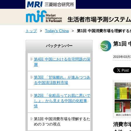
トップ
>
Today's China
>
第1回 中国消費市場を理解す
第1回
バックナンバー
2015年03月
第4回 中国における住宅問題の深
層
第3回 「甘味離れ」が進みつつあ
る中国清涼飲料市場
第2回 「化粧品ってお肌に悪いで
しょ」から見える中国の化粧事
情
第1回 中国消費市場を理解するた
消費市
めの３つの視点