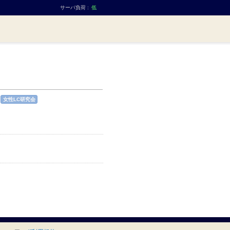
サーバ負荷 :
低
女性LC研究会