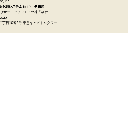
e, Inc.
測システム (mif)」事務局
イ リサーチアソシエイツ株式会社
o.jp
町二丁目10番3号 東急キャピトルタワー