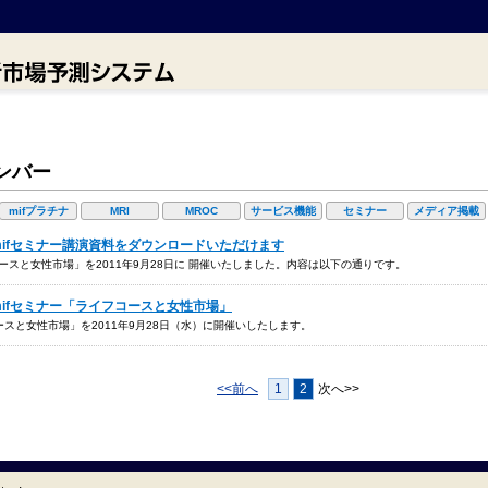
ンバー
mifプラチナ
MRI
MROC
サービス機能
セミナー
メディア掲載
1回mifセミナー講演資料をダウンロードいただけます
コースと女性市場」を2011年9月28日に 開催いたしました。内容は以下の通りです。
1回mifセミナー「ライフコースと女性市場」
ースと女性市場」を2011年9月28日（水）に開催いしたします。
<<前へ
1
2
次へ>>