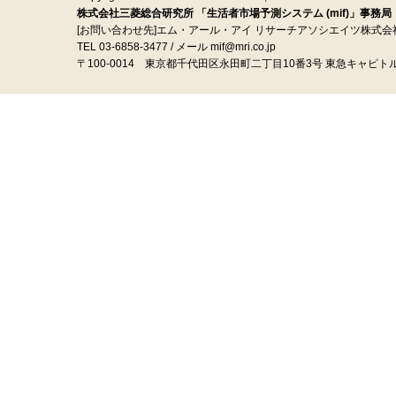
株式会社三菱総合研究所 「生活者市場予測システム (mif)」事務局
[お問い合わせ先]エム・アール・アイ リサーチアソシエイツ株式会
TEL 03-6858-3477 / メール mif@mri.co.jp
〒100‐0014 東京都千代田区永田町二丁目10番3号 東急キャピト