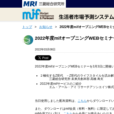
トップ
>
お知らせ
>
2022年度mifオープニングWEB
2022年度mifオープニングWEBセ
2022年03月08日
2022年度mifオープニングWEBセミナーを3月3日に
２極化するZ世代 －Z世代のライフスタイルを読み解
三菱総合研究所 未来共創本部 高橋 寿夫
2022年度mifサービスのご紹介
エム・アール・アイ リサーチアソシエイツ株式会社
当日使用しました配布資料は、
こちら
からダウンロード
また、ダウンロードはmif会員（有料・無料）に限定して
mif会員でない方は、
こちら
から会員にお申込みいただき