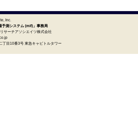
e, Inc.
測システム (mif)」事務局
イ リサーチアソシエイツ株式会社
o.jp
町二丁目10番3号 東急キャピトルタワー