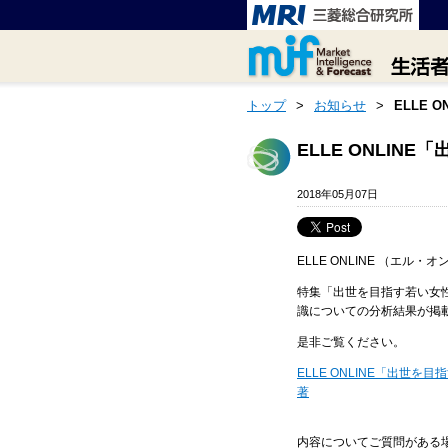
トップ
>
お知らせ
>
ELLE
ELLE ONLI
2018年05月07日
ELLE ONLINE （エル・
特集「出世を目指す若い女性
識についての分析結果が掲
是非ご覧ください。
ELLE ONLINE「出世
著
内容についてご質問がある