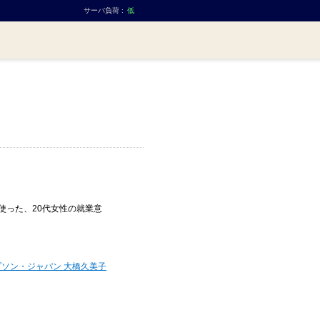
サーバ負荷 :
低
使った、20代女性の就業意
ンプソン・ジャパン 大橋久美子