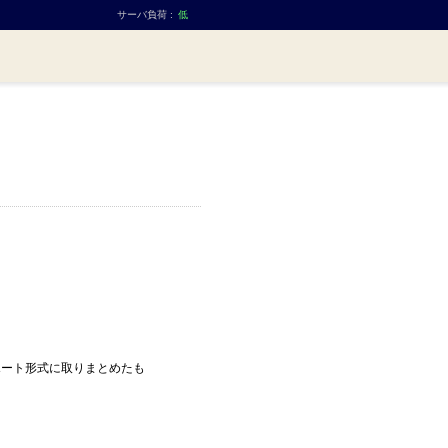
サーバ負荷 :
低
ポート形式に取りまとめたも