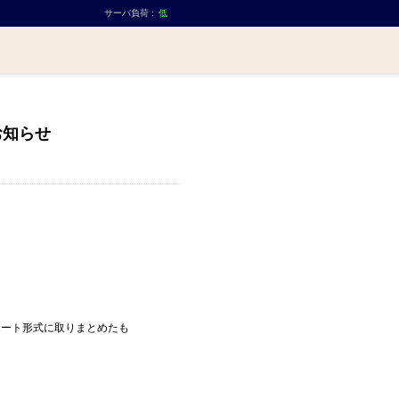
サーバ負荷 :
低
お知らせ
ポート形式に取りまとめたも