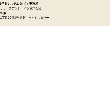
測システム (mif)」事務局
イ リサーチアソシエイツ株式会社
o.jp
町二丁目10番3号 東急キャピトルタワー