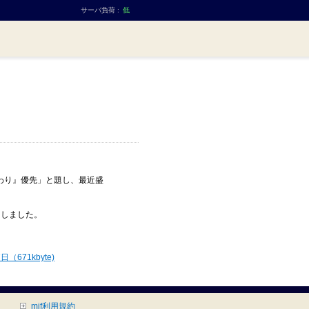
サーバ負荷 :
低
だわり』優先」と題し、最近盛
たしました。
71kbyte)
mif利用規約