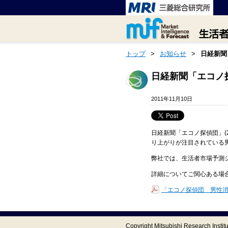
トップ
>
お知らせ
>
日経新聞
日経新聞「エコノ
2011年11月10日
日経新聞「エコノ探偵団」(
り上がりが注目されている
弊社では、生活者市場予測シ
詳細についてご関心ある場
「エコノ探偵団 男性消費
Copyright Mitsubishi Research Institut