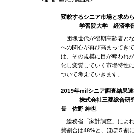
＜第一部 mifシニア調査速報＞
変貌するシニア市場と求め
学習院大学 経済学部経営
団塊世代が後期高齢者となる
への関心が再び高まってき
は、その規模に目が奪われ
化し変質していく市場特性
ついて考えていきます。
2019年mifシニア調査結
株式会社三菱総合研究所
長 佐野 紳也
総務省「家計調査」によれば
費割合は48%と、ほぼ５割