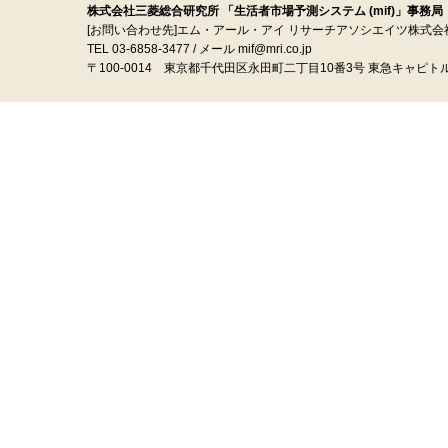
株式会社三菱総合研究所 「生活者市場予測システム (mif)」事務局
[お問い合わせ先]エム・アール・アイ リサーチアソシエイツ株式会
TEL 03-6858-3477 / メール mif@mri.co.jp
〒100‐0014 東京都千代田区永田町二丁目10番3号 東急キャピト