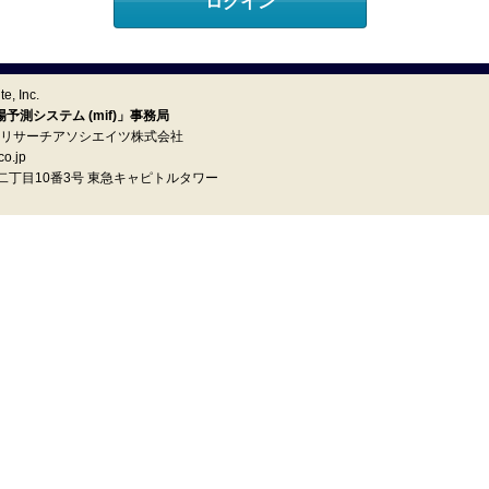
e, Inc.
測システム (mif)」事務局
イ リサーチアソシエイツ株式会社
o.jp
町二丁目10番3号 東急キャピトルタワー