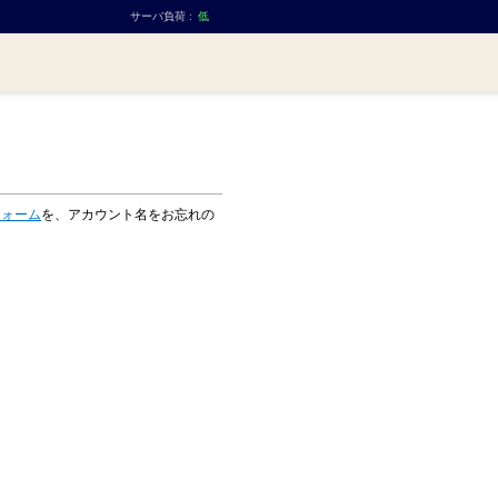
サーバ負荷 :
低
フォーム
を、アカウント名をお忘れの