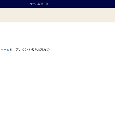
サーバ負荷 :
低
フォーム
を、アカウント名をお忘れの