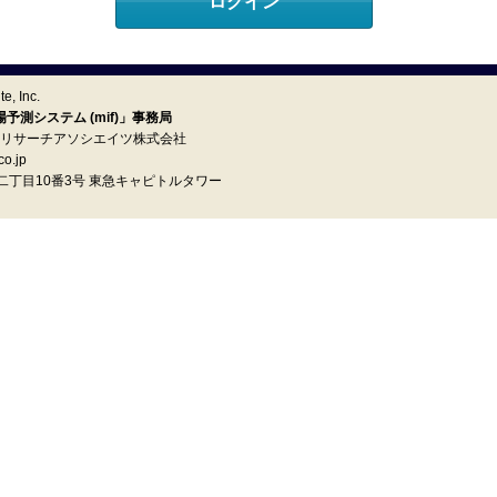
e, Inc.
測システム (mif)」事務局
イ リサーチアソシエイツ株式会社
o.jp
町二丁目10番3号 東急キャピトルタワー