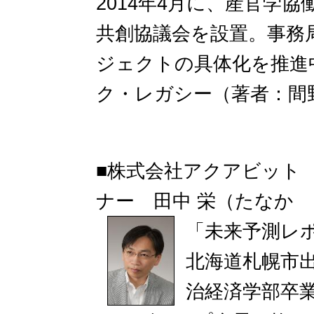
2014年4月に、産官学
共創協議会を設置。事務
ジェクトの具体化を推進中
ク・レガシー（著者：間
■株式会社アクアビット
ナー 田中 栄（たなか
「未来予測レ
北海道札幌市出
治経済学部卒業