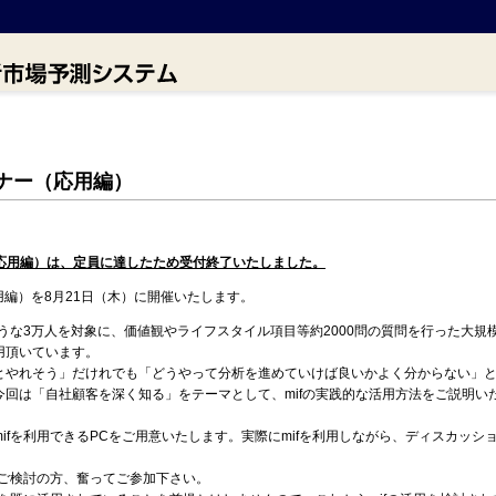
ミナー（応用編）
（応用編）は、定員に達したため受付終了いたしました。
応用編）を8月21日（木）に開催いたします。
ような3万人を対象に、価値観やライフスタイル項目等約2000問の質問を行った大
用頂いています。
とやれそう」だけれでも「どうやって分析を進めていけば良いかよく分からない」
今回は「自社顧客を深く知る」をテーマとして、mifの実践的な活用方法をご説明い
ifを利用できるPCをご用意いたします。実際にmifを利用しながら、ディスカッシ
をご検討の方、奮ってご参加下さい。