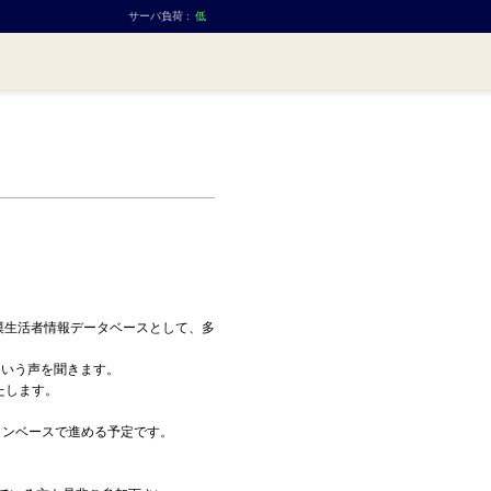
サーバ負荷 :
低
規模生活者情報データベースとして、多
という声を聞きます。
たします。
ョンベースで進める予定です。