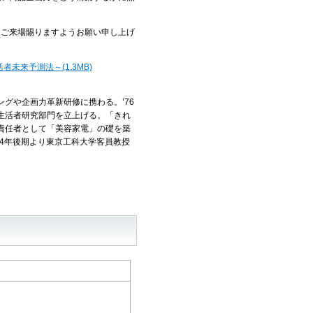
ご来場賜りますようお願い申し上げ
未来予測法～(1.3MB)
グや企画力革新研修に携わる。’76
生活者研究部門を立上げる。「きれ
責任者として「美容家電」の礎を築
14年後期より東京工科大学客員教授