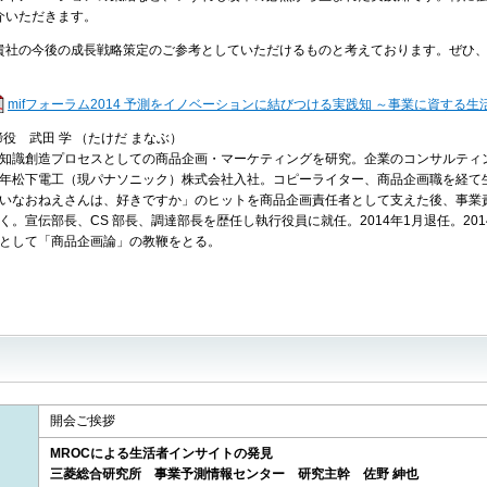
介いただきます。
社の今後の成長戦略策定のご参考としていただけるものと考えております。ぜひ、
mifフォーラム2014 予測をイノベーションに結びつける実践知 ～事業に資する生活者
役 武田 学 （たけだ まなぶ）
知識創造プロセスとしての商品企画・マーケティングを研究。企業のコンサルティン
年松下電工（現パナソニック）株式会社入社。コピーライター、商品企画職を経て
いなおねえさんは、好きですか」のヒットを商品企画責任者として支えた後、事業
く。宣伝部長、CS 部長、調達部長を歴任し執行役員に就任。2014年1月退任。20
として「商品企画論」の教鞭をとる。
開会ご挨拶
MROCによる生活者インサイトの発見
三菱総合研究所 事業予測情報センター 研究主幹 佐野 紳也