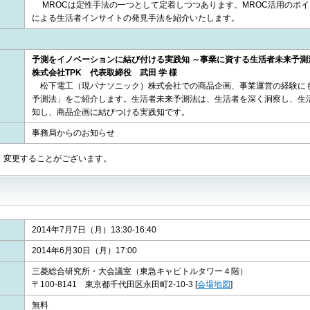
MROCは定性手法の一つとして定着しつつあります。MROC活用のポイ
による生活者インサイトの発見手法を紹介いたします。
予測をイノベーションに結び付ける実践知 ～事業に資する生活者未来予測
株式会社TPK 代表取締役 武田 学 様
松下電工（現パナソニック）株式会社での商品企画、事業運営の経験に
予測法」をご紹介します。生活者未来予測法は、生活者を深く洞察し、生
知し、商品企画に結びつける実践知です。
事務局からのお知らせ
変更することがございます。
2014年7月7日（月）13:30-16:40
2014年6月30日（月）17:00
三菱総合研究所・大会議室（東急キャピトルタワー４階）
〒100-8141 東京都千代田区永田町2-10-3
[
会場地図
]
無料