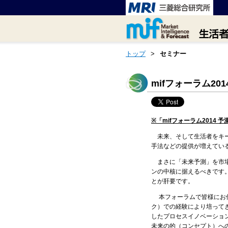
トップ
>
セミナー
mifフォーラム2
※「mifフォーラム201
未来、そして生活者をキー
手法などの提供が増えてい
まさに「未来予測」を市場
ンの中核に据えるべきです
とが肝要です。
本フォーラムで皆様にお伝
ク）での経験により培って
したプロセスイノベーショ
未来の的（コンセプト）へ