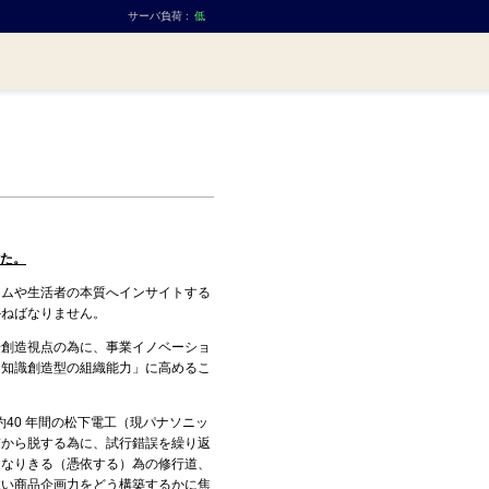
サーバ負荷 :
低
した。
ムや生活者の本質へインサイトする
かねばなりません。
創造視点の為に、事業イノベーショ
「知識創造型の組織能力」に高めるこ
40 年間の松下電工（現パナソニッ
質から脱する為に、試行錯誤を繰り返
になりきる（憑依する）為の修行道、
強い商品企画力をどう構築するかに焦