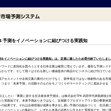
014 予測をイノベーションに結びつける実践知
4 予測をイノベーションに結びつける実践知」は、定員に達したため受付終了いたしま
ワードに差別化を図ろうとする日本企業は確実に増えています。優良な予測システ
るからです。そして我々はそれを新しい価値提供の商品やビジネスに結び付けてい
アセスメントや企画立案の裏付けだけでなく、競争視点ではない独創性のある市場
。つまり「未来予測」の活動そのものをモノづくりやマーケティングに直結させる
えしたい「事業に資する生活者未来予測法」は株式会社TPK 武田学代表取締役が約
きた実践知です。未来予測ありきではなく、近視眼でプロダクトアウト型の事業体
ンの結果です。それは企画現場が成果を導き出し易い予測の仕組みづくり、生活者
のイノベーションの集結など、いずれも改革の必然から生まれた実践知です。特に