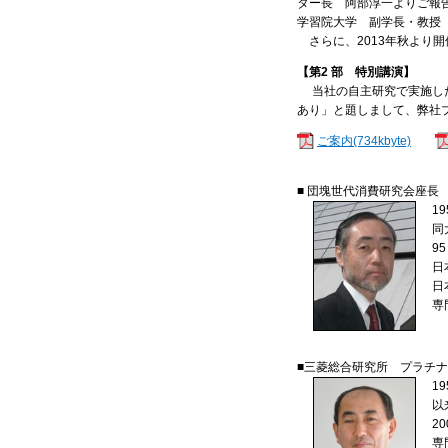
ター長 阿部淳一よりご報
学習院大学 副学長・教授
さらに、2013年秋より開
【第2 部 特別講演】
当社の自主研究で実施した
あり」と題しまして、弊社
ご案内(734kbyte)
■ 団塊世代消費研究会座長
1
同
9
日
日
専
■三菱総合研究所 プラチ
1
以
2
専