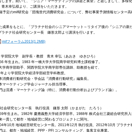
告します。続いて、「シニア・マーケティングの課題と展望」と題しまして、多様
 青木幸弘様より、ご講演をいただきます。
催予定のmif研究会「団塊世代消費研究会」について、弊社事業予測情報センター
成果をもとに、「プラチナ社会のシニアマーケット～リタイア後の『シニアの新
プラチナ社会研究センター長 鎌形太郎より講演を行います。
mifフォーラム2013(1.2MB)
 学習院大学 副学長・教授 青木 幸弘（あおき ゆきひろ）
956 年生まれ。1983 年一橋大学大学院商学研究科博士課程修了。
大学商学部助手、関西学院大学商学部専任講師、助教授を経て、
5 年より学習院大学経済学部経営学科教授。
本消費者行動研究会・学会誌『消費者行動研究』編集長。
本マーケティング学会ジャーナル担当理事。
門は流通・マーケティング論（特に、消費者行動分析およびブランド論）。
ナ社会研究センター長 執行役員 鎌形 太郎（かまがた たろう）
959年生まれ。1982年 慶應義塾大学経済学部卒。1988年 株式会社三菱総合研究所
来一貫して都市・地域経営に関わるプロジェクトに関与。
004年10月 地域経営研究センター長。2011年12月 執行役員、2012年10月 プラ
門は、都市・地域経営、PPP・PFI コンサルティング、集客文化事業。