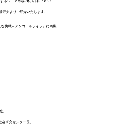
化するシニア市場の切り口について、
高橋寿夫よりご紹介いたします。
たな挑戦～アンコールライフ』に商機
入社。
チナ社会研究センター長。