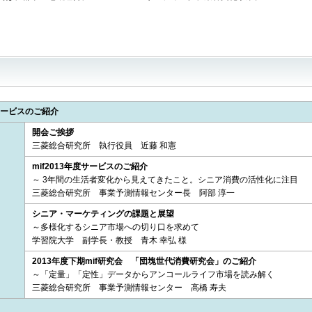
度サービスのご紹介
開会ご挨拶
三菱総合研究所 執行役員 近藤 和憲
mif2013年度サービスのご紹介
～ 3年間の生活者変化から見えてきたこと。シニア消費の活性化に注目
三菱総合研究所 事業予測情報センター長 阿部 淳一
シニア・マーケティングの課題と展望
～多様化するシニア市場への切り口を求めて
学習院大学 副学長・教授 青木 幸弘 様
2013年度下期mif研究会 「団塊世代消費研究会」のご紹介
～「定量」「定性」データからアンコールライフ市場を読み解く
三菱総合研究所 事業予測情報センター 高橋 寿夫