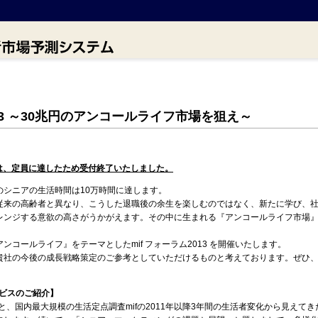
013 ～30兆円のアンコールライフ市場を狙え～
は
、定員に達したため受付終了いたしました。
シニアの生活時間は10万時間に達します。
来の高齢者と異なり、こうした退職後の余生を楽しむのではなく、新たに学び、社
レンジする意欲の高さがうかがえます。その中に生まれる『アンコールライフ市場』は
コールライフ』をテーマとしたmif フォーラム2013 を開催いたします。
社の今後の成長戦略策定のご参考としていただけるものと考えております。ぜひ、
サービスのご紹介】
と、国内最大規模の生活定点調査mifの2011年以降3年間の生活者変化から見えて