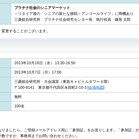
プラチナ社会のシニアマーケット
～リタイア後の「シニアの新たな挑戦～アンコールライフ」に商機あり
三菱総合研究所 プラチナ社会研究センター長 執行役員 鎌形 太郎
変更することがございます。
2013年10月16日（水） 13:30-16:50
2013年10月7日（月）17:00
三菱総合研究所・大会議室（東急キャピトルタワー４階）
〒100-8141 東京都千代田区永田町2-10-3
[
会場地図
]
無料
100名
なりましたら、ご登録メールアドレス宛に「参加証」をお送りします。「参加証」
手数ですが、事務局までお問い合わせください。