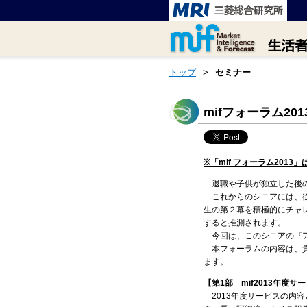
トップ
>
セミナー
mifフォーラム2
※「
mif フォーラム2013
」
退職や子供が独立した後の
これからのシニアには、従
生の第２幕を積極的にチャ
すると推測されます。
今回は、このシニアの『アン
本フォーラムの内容は、貴
ます。
【第1部 mif2013年度
2013年度サービスの内容