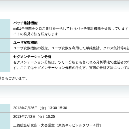
バッチ集計機能
mifは全設問をクロス集計を一括して行うバッチ集計機能を提供していま
イトの発見方法を紹介します
ユーザ変数機能
ユーザ変数機能の設定、ユーザ変数を利用した単純集計、クロス集計等を
セグメンテーション分析
セグメンテーション分析は、ツリー分析とも言われる分析手法で生活者の
す。ここではセグメンテーション分析の考え方、実際の推計方法について
場合もございます。
2013年7月26日（金）13:30-15:30
2013年7月2日（火）18:25
三菱総合研究所・大会議室（東急キャピトルタワー４階）