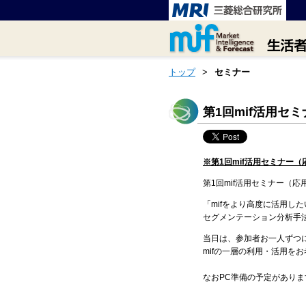
トップ
>
セミナー
第1回mif活用セ
※第1回mif活用セミナー（
第1回mif活用セミナー（
「mifをより高度に活用し
セグメンテーション分析手
当日は、参加者お一人ずつに
mifの一層の利用・活用を
なおPC準備の予定があり