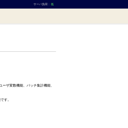
サーバ負荷 :
低
、ユーザ変数機能、バッチ集計機能、
能です。