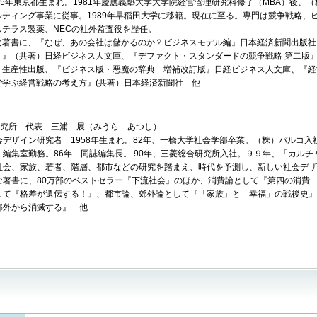
955年東京都生まれ。1981年慶應義塾大学大学院経営管理研究科修了（MBA）後、
ルティング事業に従事。1989年早稲田大学に移籍。現在に至る。専門は競争戦略、
ステラス製薬、NECの社外監査役を歴任。
な著書に、『なぜ、あの会社は儲かるのか？ビジネスモデル編』日本経済新聞出版社
？』（共著）日経ビジネス人文庫、『デファクト・スタンダードの競争戦略 第二版
』生産性出版、『ビジネス版・悪魔の辞典 増補改訂版』日経ビジネス人文庫、『経
で学ぶ経営戦略の考え方』(共著）日本経済新聞社 他
研究所 代表 三浦 展（みうら あつし）
会デザイン研究者 1958年生まれ。82年、一橋大学社会学部卒業。（株）パルコ
』編集室勤務。86年 同誌編集長。 90年、三菱総合研究所入社。９９年、「カル
社会、家族、若者、階層、都市などの研究を踏まえ、時代を予測し、新しい社会デザ
な著書に、80万部のベストセラー『下流社会』のほか、消費論として『第四の消費
して『格差が遺伝する！』、都市論、郊外論として『「家族」と「幸福」の戦後史』
郊外から消滅する』 他