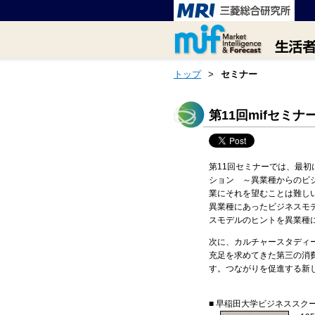
トップ
>
セミナー
第11回mifセミナ
第11回セミナーでは、最
ション ～異業種からのビ
業にそれを望むことは難し
異業種にあったビジネスモ
スモデルのヒントを異業種
次に、カルチャースタディ
充足を求めてきた第三の消
す。つながりを促進する新
■ 早稲田大学ビジネスス