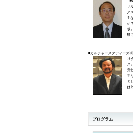
1
サ
ア
主
か
版
経
■カルチャースタディーズ
社
ス
費
主
と
は
プログラム