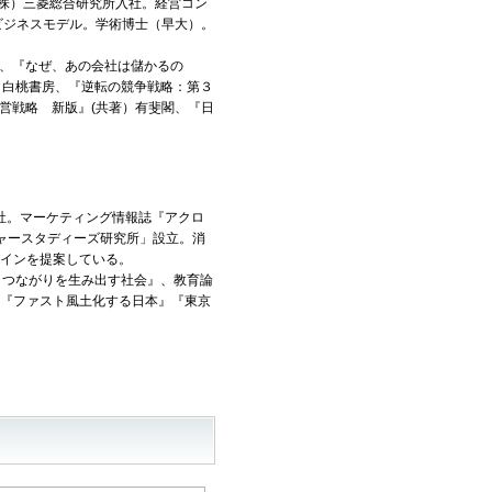
（株）三菱総合研究所入社。経営コン
ビジネスモデル。学術博士（早大）。
、『なぜ、あの会社は儲かるの
』白桃書房、『逆転の競争戦略：第３
営戦略 新版』(共著）有斐閣、『日
入社。マーケティング情報誌『アクロ
チャースタディーズ研究所」設立。消
インを提案している。
 つながりを生み出す社会』、教育論
『ファスト風土化する日本』『東京