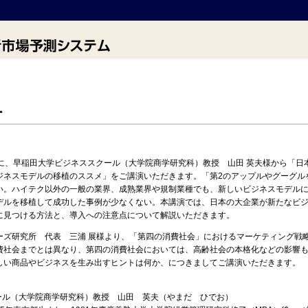
ー
初に、早稲田大学ビジネススクール（大学院商学研究科）教授 山田 英夫様から「日
ジネスモデルの移植のススメ」をご講演いただきます。「第2のアップルやグーグル
い。ハイテク以外の一般の業界、成熟業界や規制業種でも、新しいビジネスモデル
デルを移植して成功した事例が少なくない。本講演では、日本の大企業が新たなビ
に見つける方法と、導入への注意点について解説いただきます。
ーズ研究所 代表 三浦 展様より、「第四の消費社会」におけるマーケティング戦
費社会までとは異なり、第四の消費社会においては、高齢社会の本格化などの影響
しい商品やビジネスを生み出すヒントは何か、につきましてご講演いただきます。
クール（大学院商学研究科）教授 山田 英夫（やまだ ひでお）