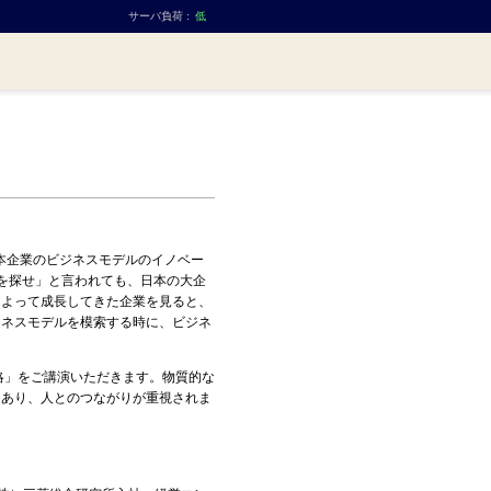
サーバ負荷 :
低
本企業のビジネスモデルのイノベー
を探せ」と言われても、日本の大企
によって成長してきた企業を見ると、
ジネスモデルを模索する時に、ビジネ
略」をご講演いただきます。物質的な
もあり、人とのつながりが重視されま