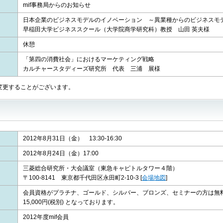
mif事務局からのお知らせ
日本企業のビジネスモデルのイノベーション ～異業種からのビジネス
早稲田大学ビジネススクール（大学院商学研究科）教授 山田 英夫様
休憩
「第四の消費社会」におけるマーケティング戦略
カルチャースタディーズ研究所 代表 三浦 展様
変更することがございます。
2012年8月31日（金） 13:30-16:30
2012年8月24日（金）17:00
三菱総合研究所・大会議室（東急キャピトルタワー４階）
〒100-8141 東京都千代田区永田町2-10-3
[
会場地図
]
会員資格がプラチナ、ゴールド、シルバー、ブロンズ、セミナーの方は無料
15,000円(税別) となっております。
2012年度mif会員