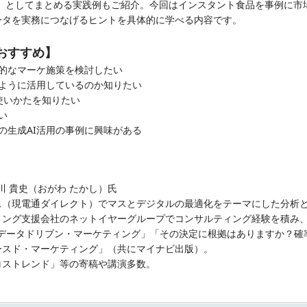
oint）としてまとめる実践例もご紹介。今回はインスタント食品を事例に
ータを実務につなげるヒントを具体的に学べる内容です。
おすすめ】
格的なマーケ施策を検討したい
のように活用しているのか知りたい
の使いかたを知りたい
い
の生成AI活用の事例に興味がある
小川 貴史（おがわ たかし）氏
ス（現電通ダイレクト）でマスとデジタルの最適化をテーマにした分析と
ング支援会社のネットイヤーグループでコンサルティング経験を積み、2
べるデータドリブン・マーケティング」「その決定に根拠はありますか？
ースド・マーケティング」（共にマイナビ出版）。
ロストレンド」等の寄稿や講演多数。