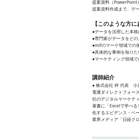
提案資料（PowerP
提案資料作成まで、デ
【このような方に
●データを活用した本
●専門家がデータをど
●mifのマーケ領域で
●具体的な事例を知りた
●マーケティング領域で
講師紹介
● 株式会社 秤 代表 
電通ダイレクトフォー
社のデジタルマーケティ
著書に「Excelで学
化するエビデンス・ベ
業界メディア「日経ク