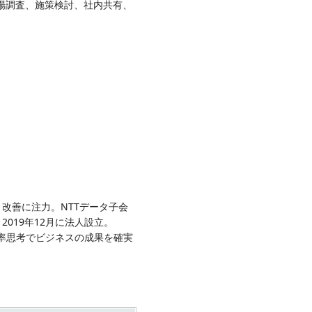
市場調査、施策検討、社内共有、
改善に注力。NTTデータ子会
019年12月に法人設立。
確率思考でビジネスの成果を確実