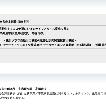
共創本部長 須崎 彩斗
 －長期化するコロナ禍におけるライフスタイル変化を見る－
共創本部 主席研究員 高橋 寿夫
介
－集計グラフ自動出力機能の改善と設問関連度算出機能－
リサーチアソシエイツ株式会社 データサイエンス事業部（mif事務局） 池田 
未来共創本部 主席研究員 高橋寿夫
社会課題解決に向けた新事業／事業構想立案に関するコンサルティング。生活者市
多数の実績を有する。