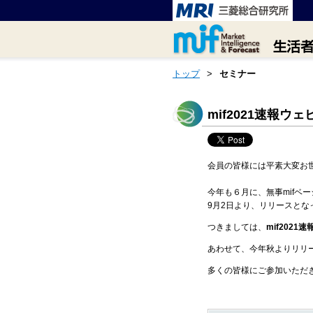
トップ
>
セミナー
mif2021速報ウ
会員の皆様には平素大変お
今年も６月に、無事mifベ
9月2日より、リリースとな
つきましては、
mif2021
あわせて、今年秋よりリリ
多くの皆様にご参加いただ