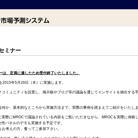
用セミナー
ナーは、定員に達したため受付終了いたしました。
を2015年5月28日（木）に実施します。
ーチコミュニティを設置し、掲示板やブログ等の議論を通じてインサイトを抽出する
とは何か、基本的なところから実施方法まで、実際の事例を踏まえてご紹介をいたし
に実際にMROCで議論されている内容をご覧いただきながら、MROCを実際に体験
女性パネルのデモも実施する予定です。
用をお考えの方、奮ってご参加下さい。