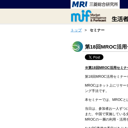
トップ
>
セミナー
第18回MROC活
※第18
回MROC活用セミ
第18回MROC活用セミナー
MROCはネット上にリサ
ング手法です。
本セミナーでは、MROC
当日は、参加者お一人ずつ
また、中国で実施している
MROCの一層の利用・活